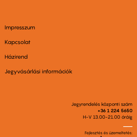
Impresszum
Footer
menu
first
Kapcsolat
Házirend
Footer
menu
second
Jegyvásárlási információk
Jegyrendelés központi szám
+36 1 224 5650
H-V 13.00-21.00 óráig
Fejlesztés és üzemeltetés: