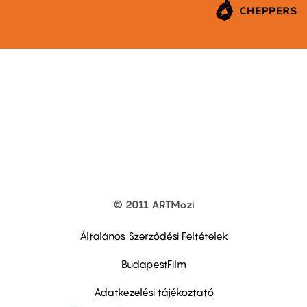
© 2011 ARTMozi
Footer
other
links
Általános Szerződési Feltételek
BudapestFilm
Adatkezelési tájékoztató