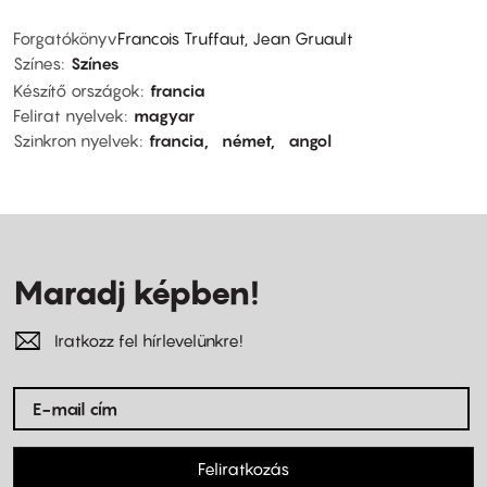
Forgatókönyv
Francois Truffaut, Jean Gruault
Színes
Színes
Készítő országok
francia
Felirat nyelvek
magyar
Szinkron nyelvek
francia
német
angol
Maradj képben!
Iratkozz fel hírlevelünkre!
Feliratkozás