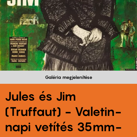
Galéria megjelenítése
Jules és Jim
(Truffaut) - Valetin-
napi vetítés 35mm-