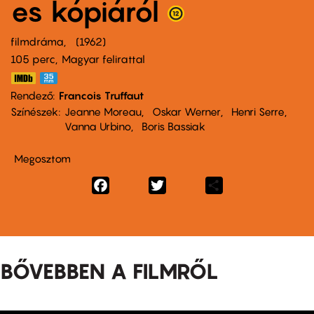
es kópiáról
filmdráma
1962
105 perc,
Magyar felirattal
Rendező
Francois Truffaut
Színészek
Jeanne Moreau
Oskar Werner
Henri Serre
Vanna Urbino
Boris Bassiak
Megosztom
Facebook
Twitter
Share
BŐVEBBEN A FILMRŐL