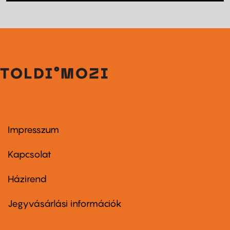
Impresszum
Footer
menu
first
Kapcsolat
Házirend
Footer
menu
second
Jegyvásárlási információk