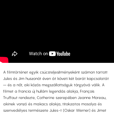
A filmtörténet egyik csúcsteljesítményeként számon tartott
Jules és Jim huszonöt éven át követi két barát kapcsolatát
– és a nőt, aki közös megszállottságuk tárgyává válik. A
filmet a francia új hullám legendás alakja, François
Truffaut rendezte, Catherine szerepében Jeanne Moreau,
akinek vonzó és makacs alakja, titokzatos mosolya és
szenvedélyes természete Jules-t (Oskar Werner) és Jimet