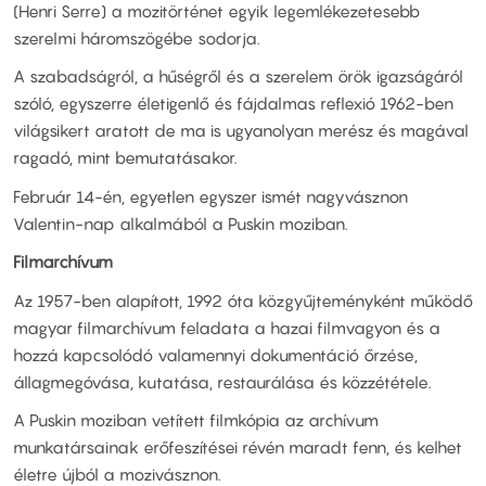
(Henri Serre) a mozitörténet egyik legemlékezetesebb
szerelmi háromszögébe sodorja.
A szabadságról, a hűségről és a szerelem örök igazságáról
szóló, egyszerre életigenlő és fájdalmas reflexió 1962-ben
világsikert aratott de ma is ugyanolyan merész és magával
ragadó, mint bemutatásakor.
Február 14-én, egyetlen egyszer ismét nagyvásznon
Valentin-nap alkalmából a Puskin moziban.
Filmarchívum
Az 1957-ben alapított, 1992 óta közgyűjteményként működő
magyar filmarchívum feladata a hazai filmvagyon és a
hozzá kapcsolódó valamennyi dokumentáció őrzése,
állagmegóvása, kutatása, restaurálása és közzététele.
A Puskin moziban vetített filmkópia az archívum
munkatársainak erőfeszítései révén maradt fenn, és kelhet
életre újból a mozivásznon.