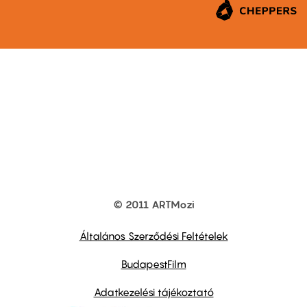
© 2011 ARTMozi
Footer
other
links
Általános Szerződési Feltételek
BudapestFilm
Adatkezelési tájékoztató