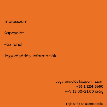
Impresszum
Footer
menu
first
Kapcsolat
Házirend
Footer
menu
second
Jegyvásárlási információk
Jegyrendelés központi szám
+36 1 224 5650
H-V 13.00-21.00 óráig
Fejlesztés és üzemeltetés: