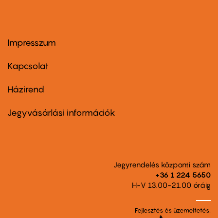
Impresszum
Footer
menu
first
Kapcsolat
Házirend
Footer
menu
second
Jegyvásárlási információk
Jegyrendelés központi szám
+36 1 224 5650
H-V 13.00-21.00 óráig
Fejlesztés és üzemeltetés: