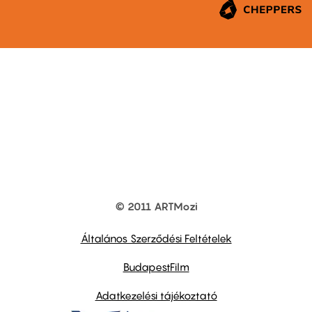
© 2011 ARTMozi
Footer
other
links
Általános Szerződési Feltételek
BudapestFilm
Adatkezelési tájékoztató