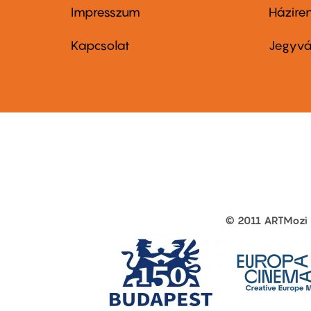
Impresszum
Házire
Footer
Foo
menu
me
Kapcsolat
Jegyvá
first
sec
© 2011 ARTMozi
Footer
other
links