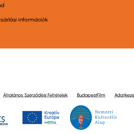
nd
ter
nu
sárlási információk
ond
Általános Szerződési Feltételek
BudapestFilm
Adatkezel