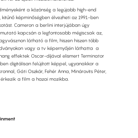
dményeként a közönség a legújabb high-end
, kitűnő képminőségben élvezheti az 1991-ben
kotást. Cameron a berlini interjújában úgy
bemutató kapcsán a legfontosabb mégiscsak az,
gyvásznon látható a film, hiszen hiszen több
adványokon vagy a tv képernyőjén láthatta a
 hang effektek Oscar-díjával elismert Terminator
ben digitálisan felújított képpel, ugyanakkor a
ronnal, Gáti Oszkár, Fehér Anna, Minárovits Péter,
érkezik a film a hazai mozikba.
ainment