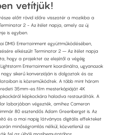
en vetítjük!
része előtt rövid időre visszatér a mozikba a
 Terminator 2 - Az ítélet napja, amely az új
je is egyben.
ínai DMG Entertainment együttműködésében,
ére elkészült Terminator 2 – Az ítélet napja
, hogy a projektet az elejétől a végéig
Lightstorm Entertainment koordinálta, ugyanazok
 nagy sikerű konverzióján is dolgoztak és az
lataiban is közreműködtek. A több mint három
 eredeti 35mm-es film mesterkópiáját 4K
pkockáról képkockára haladva restaurálták. A
color laborjában végezték, amihez Cameron
az immár 80 esztendős Adam Greenberget is. Az
ó és a mai napig látványos digitális effekteket
 során minőségromlás nélkül, közvetlenül az
zták fel az újbóli mozibemutatóhoz.