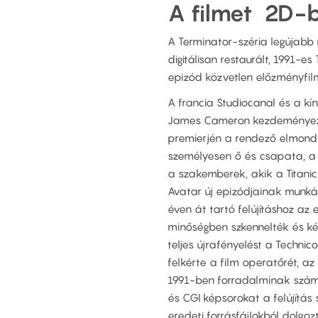
A filmet 2D-b
A Terminator-széria legújabb 
digitálisan restaurált, 1991-es
epizód közvetlen előzményfilm
A francia Studiocanal és a k
James Cameron kezdeményezés
premierjén a rendező elmondta
személyesen ő és csapata, a 
a szakemberek, akik a Titanic
Avatar új epizódjainak munká
éven át tartó felújításhoz az
minőségben szkennelték és ké
teljes újrafényelést a Techni
felkérte a film operatőrét, 
1991-ben forradalminak számít
és CGI képsorokat a felújítás
eredeti forrásfájlokból dolgo