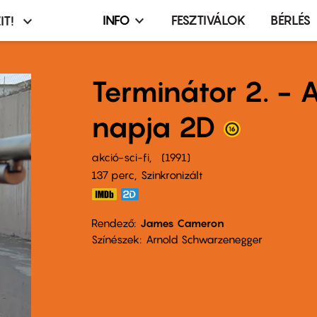
INFO
FESZTIVÁLOK
BÉRLÉS
IT!
Infó,
asztó
esemény,
terembérlés
Terminátor 2. - A
menü
napja 2D
akció-sci-fi
1991
137 perc,
Szinkronizált
Rendező
James Cameron
Színészek
Arnold Schwarzenegger