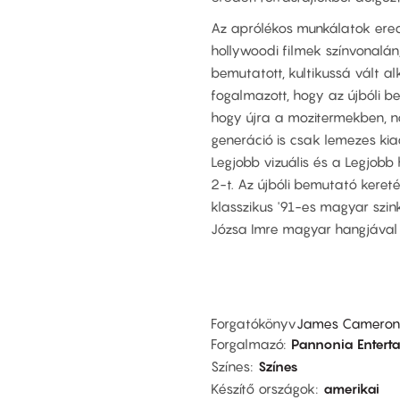
Az aprólékos munkálatok ere
hollywoodi filmek színvonalán
bemutatott, kultikussá vált al
fogalmazott, hogy az újbóli 
hogy újra a mozitermekben, na
generáció is csak lemezes ki
Legjobb vizuális és a Legjobb
2-t. Az újbóli bemutató kereté
klasszikus '91-es magyar szink
Józsa Imre magyar hangjával 
Forgatókönyv
James Cameron
Forgalmazó
Pannonia Entert
Színes
Színes
Készítő országok
amerikai