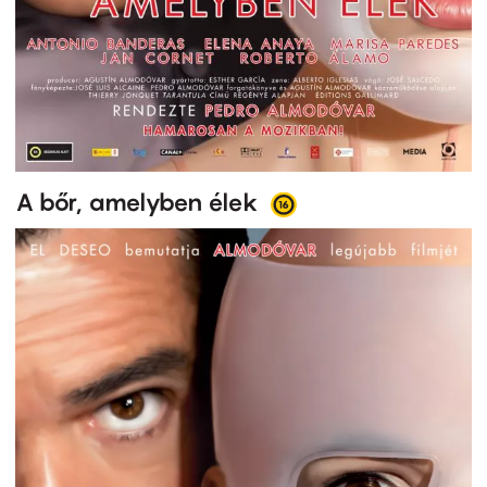
A bőr, amelyben élek