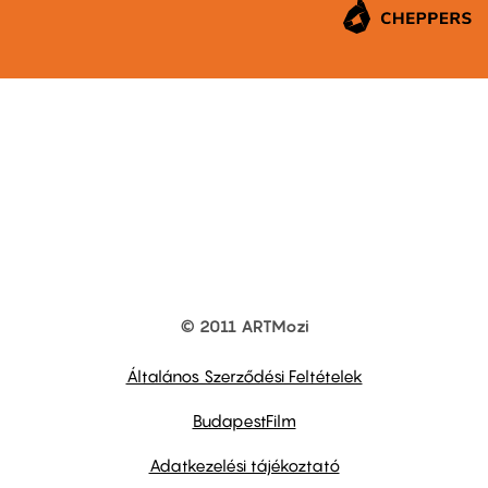
© 2011 ARTMozi
Footer
other
links
Általános Szerződési Feltételek
BudapestFilm
Adatkezelési tájékoztató