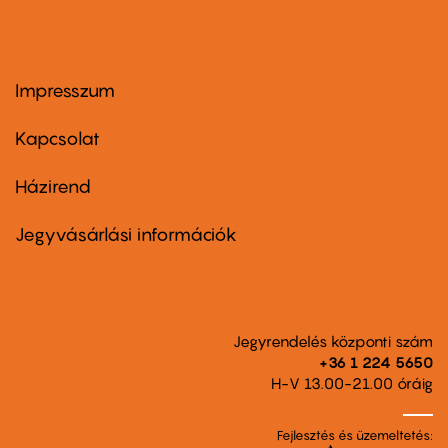
Impresszum
Footer
menu
first
Kapcsolat
Házirend
Footer
menu
second
Jegyvásárlási információk
Jegyrendelés központi szám
+36 1 224 5650
H-V 13.00-21.00 óráig
Fejlesztés és üzemeltetés: