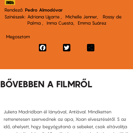
Rendező
Pedro Almodóvar
Színészek
Adriana Ugarte
Michelle Jenner
Rossy de
Palma
Inma Cuesta
Emma Suárez
Megosztom
Facebook
Twitter
Share
BŐVEBBEN A FILMRŐL
Julieta Madridban él lányával, Antíával. Mindketten
rettenetesen szenvednek az apa, Xoan elvesztésétől. S az
idő, ahelyett, hogy begyógyítaná a sebeket, csak eltávolítja