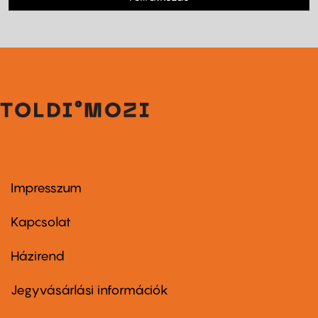
Impresszum
Footer
menu
first
Kapcsolat
Házirend
Footer
menu
second
Jegyvásárlási információk