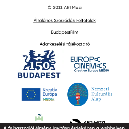
© 2011 ARTMozi
Footer
other
links
Általános Szerződési Feltételek
BudapestFilm
Adatkezelési tájékoztató
A felhasználói élmény javítása érdekében a webhelyen