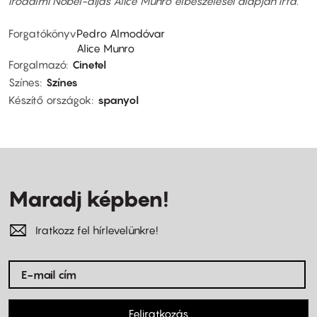
irodalmi Nobel-díjas Alice Munro elbeszélései alapján írta.
Forgatókönyv
Pedro Almodóvar
Alice Munro
Forgalmazó
Cinetel
Színes
Színes
Készítő országok
spanyol
Maradj képben!
Iratkozz fel hírlevelünkre!
Feliratkozás