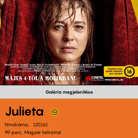
Galéria megjelenítése
Julieta
filmdráma
2016
99 perc,
Magyar felirattal