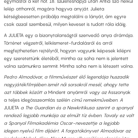
egymástól a két nőt. 18. születésnapja után Antía szó nélkül
lelép otthonról, magára hagyva anyját. Julieta
kétségbeesetten próbálja megtalálni a lányát, ám egyre
csak azzal szembesül, milyen keveset is tudott róla idáig.
A JULIETA egy a bizonytalanságtól szenvedő anya drámája.
Történet végzetről, lelkiismeret-furdalásról és arról
megfejthetetlen rejtélyről, hogyan vagyunk képesek kilépni
egy szeretettünk életéből, mintha az soha nem is jelentett
volna számunkra semmit. Mintha soha nem is létezett volna.
Pedro Almodóvar, a filmművészet élő legendája huszadik
nagyjátékfilmjében ismét női sorsokról mesél, ahogy tette
azt többek között a
Mindent anyámról
vagy az
Asszonyok
a teljes idegösszeomlás szélén
című remekműveiben. A
JULIETA
a The Guardian és a Newkritikusa szerint a spanyol
rendező legjobb munkája az elmúlt tíz évben. Tavaly ez volt
a Spanyol Filmakadémia Oscar-nevezettje a legjobb
idegen nyelvű film díjáért. A forgatókönyvet Almodóvar az