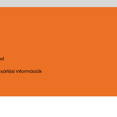
nd
ter
nu
sárlási információk
ond