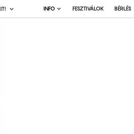
INFO
FESZTIVÁLOK
BÉRLÉS
IT!
Infó,
asztó
esemény,
terembérlés
menü