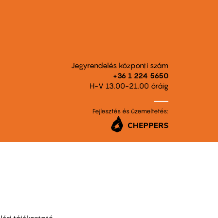
Jegyrendelés központi szám
+36 1 224 5650
H-V 13.00-21.00 óráig
Fejlesztés és üzemeltetés:
ési tájékoztató