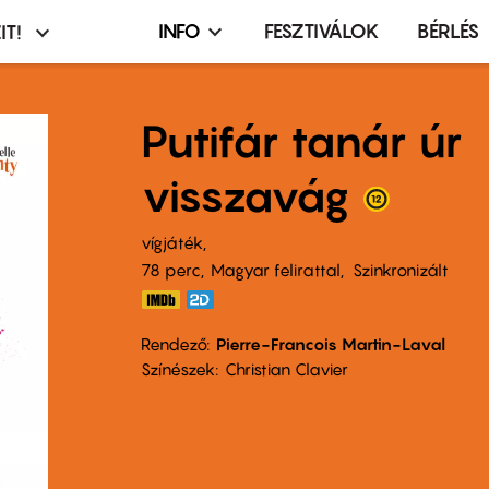
INFO
FESZTIVÁLOK
BÉRLÉS
IT!
Infó,
asztó
esemény,
terembérlés
Putifár tanár úr
menü
visszavág
vígjáték
78 perc,
Magyar felirattal
Szinkronizált
Rendező
Pierre-Francois Martin-Laval
Színészek
Christian Clavier