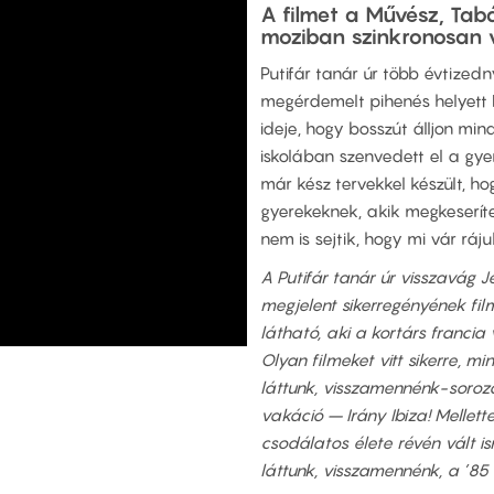
A filmet a Művész, Tab
moziban szinkronosan v
Putifár tanár úr több évtizedny
megérdemelt pihenés helyett P
ideje, hogy bosszút álljon mi
iskolában szenvedett el a gyer
már kész tervekkel készült, 
gyerekeknek, akik megkeseríte
nem is sejtik, hogy mi vár ráju
A Putifár tanár úr visszavág
megjelent sikerregényének fil
látható, aki a kortárs francia
Olyan filmeket vitt sikerre, mi
láttunk, visszamennénk-soroza
vakáció – Irány Ibiza! Mellett
csodálatos élete révén vált is
láttunk, visszamennénk, a ’8