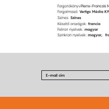
Forgatókönyv
Pierre-Francois 
Forgalmazó
Vertigo Média Kft
Színes
Színes
Készítő országok
francia
Felirat nyelvek
magyar
Szinkron nyelvek
magyar
fr