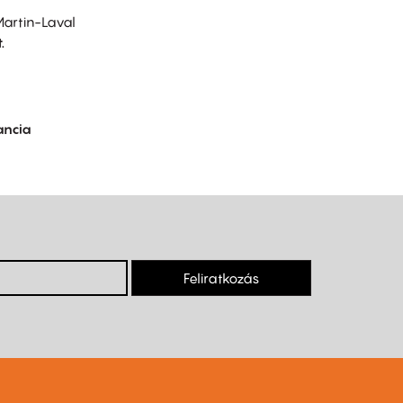
Martin-Laval
.
ancia
Feliratkozás