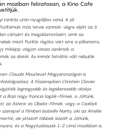
án moziban feliratosan, a Kino Cafe
etítjük.
i tanítás után nyugdíjba vonul. A jól
utifárnak más tervei vannak: végre eljött az ő
nden csínyért és megaláztatásért, amit az
ekek miatt. Putifár régóta várt erre a pillanatra,
hogy miképp vágjon vissza azoknak a
tték az életét. Az immár felnőtté vált nebulók
k.
 Jean-Claude Mourlevat Magyarországon is
mfeldolgozása. A főszerepben Christian Clavier
 vígjáték legnagyobb és legsikeresebb alakja.
nt a Bazi nagy francia lagzik-filmek, a Jöttünk,
t, az Asterix és Obelix-filmek, vagy a Családi
e szerepel a filmben Isabelle Nanty, aki az Amélie
mertté, de játszott többek között a Jöttünk,
5 nyara, és a Nagytudásúak 1-2 című mozikban is.