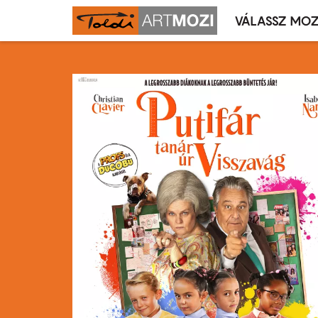
VÁLASSZ MOZ
Mozivál
Ugrás
menü
a
tartalomra