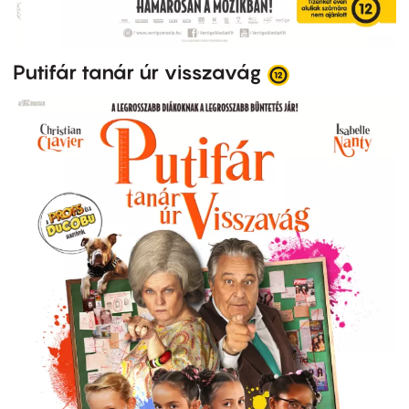
Putifár tanár úr visszavág