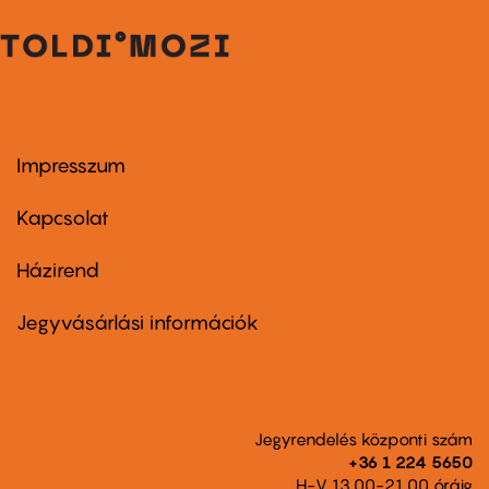
Impresszum
Footer
menu
first
Kapcsolat
Házirend
Footer
menu
second
Jegyvásárlási információk
Jegyrendelés központi szám
+36 1 224 5650
H-V 13.00-21.00 óráig