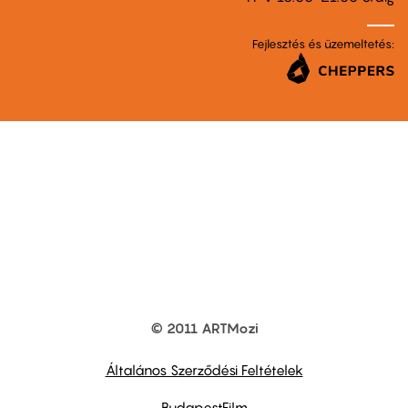
Fejlesztés és üzemeltetés:
© 2011 ARTMozi
Footer
other
links
Általános Szerződési Feltételek
BudapestFilm