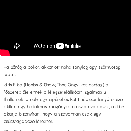
Ha zörög a bokor, akkor ott néha tényleg egy szörnyeteg
lapul...
Idris Elba (Hobbs & Shaw, Thor, Öngyilkos osztag) a
főszereplője ennek a lélegzetelállítóan izgalmas új
thrillernek, amely egy apáról és két tinédzser lányáról szól,
akikre egy hatalmas, magányos oroszlán vadászik, aki be
akarja bizonyítani, hogy a szavannán csak egy
csúcsragadozó létezhet.