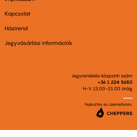
Footer
menu
first
Kapcsolat
Házirend
Footer
menu
second
Jegyvásárlási információk
Jegyrendelés központi szám
+36 1 224 5650
H-V 13.00-21.00 óráig
Fejlesztés és üzemeltetés: