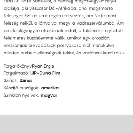
Elba Dr. Nate Samuelst, a nemrég megözvegyült férjet
alakítja, aki visszatér Dél-Afrikába, ahol megismerte
feleségét. Ezt az utat régóta tervezték, ám Nate most
feleség nélkül, a lányaival megy a vadrezervátumba. Ám
ami lélekgyógyító utazásnak indult, a túlélésért folytatott
félelmetes küzdelemmé válik, amikor egy oroszlán,
vérszomjas orvvadászok portyázása elől menekülve
minden embert ellenségnek tekint, és vadászni kezd rájuk...
Forgatókönyv
Ryan Engle
Forgalmazó
UIP-Duna Film
Színes
Színes
Készítő országok
amerikai
Szinkron nyelvek
magyar