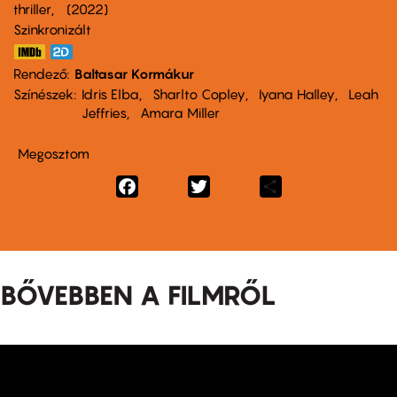
thriller
2022
Szinkronizált
Rendező
Baltasar Kormákur
Színészek
Idris Elba
Sharlto Copley
Iyana Halley
Leah
Jeffries
Amara Miller
Megosztom
Facebook
Twitter
Share
BŐVEBBEN A FILMRŐL