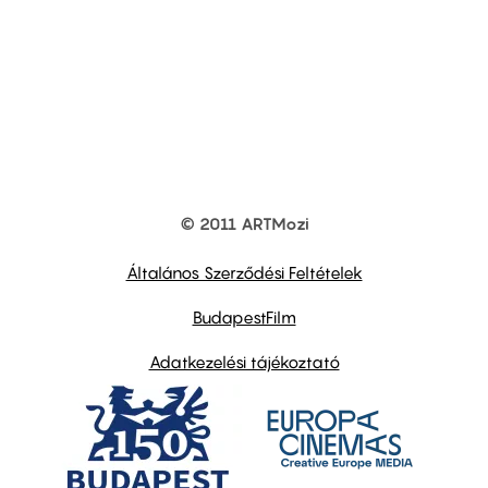
© 2011 ARTMozi
Footer
other
links
Általános Szerződési Feltételek
BudapestFilm
Adatkezelési tájékoztató