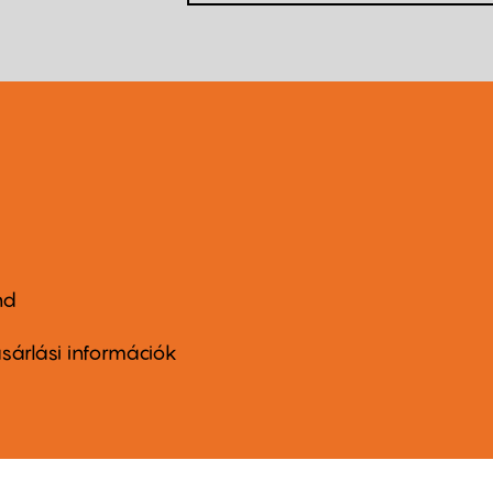
nd
ter
nu
sárlási információk
ond