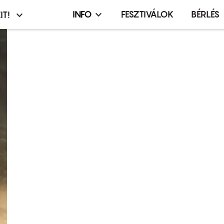
INFO
FESZTIVÁLOK
BÉRLÉS
IT!
Infó,
asztó
esemény,
terembérlés
menü