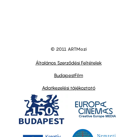
© 2011 ARTMozi
Footer
other
links
Általános Szerződési Feltételek
BudapestFilm
Adatkezelési tájékoztató