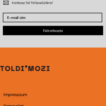
Iratkozz fel hírlevelünkre!
Feliratkozás
Impresszum
Footer
menu
first
Kapcsolat