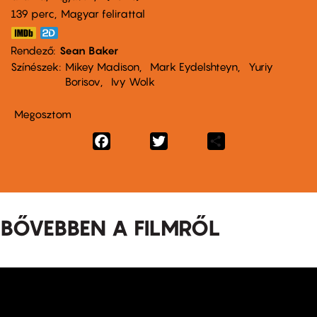
139 perc,
Magyar felirattal
Rendező
Sean Baker
Színészek
Mikey Madison
Mark Eydelshteyn
Yuriy
Borisov
Ivy Wolk
Megosztom
Facebook
Twitter
Share
BŐVEBBEN A FILMRŐL