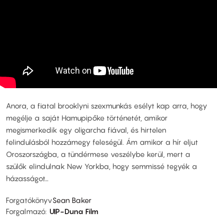
Anora, a fiatal brooklyni szexmunkás esélyt kap arra, hogy
megélje a saját Hamupipőke történetét, amikor
megismerkedik egy oligarcha fiával, és hirtelen
felindulásból hozzámegy feleségül. Ám amikor a hír eljut
Oroszországba, a tündérmese veszélybe kerül, mert a
szülők elindulnak New Yorkba, hogy semmissé tegyék a
házasságot…
Forgatókönyv
Sean Baker
Forgalmazó
UIP-Duna Film