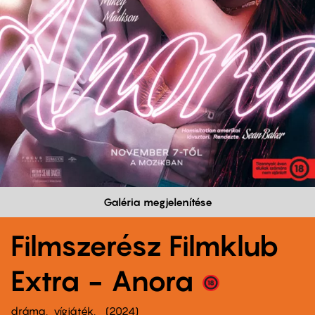
Galéria megjelenítése
Filmszerész Filmklub
Extra - Anora
dráma
vígjáték
2024