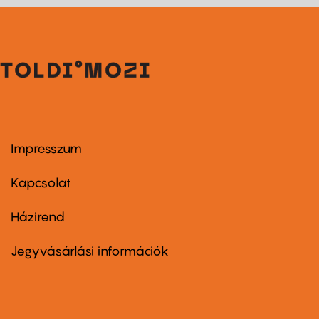
Impresszum
Footer
menu
first
Kapcsolat
Házirend
Footer
menu
second
Jegyvásárlási információk