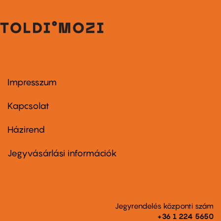
Impresszum
Footer
menu
first
Kapcsolat
Házirend
Footer
menu
second
Jegyvásárlási információk
Jegyrendelés központi szám
+36 1 224 5650