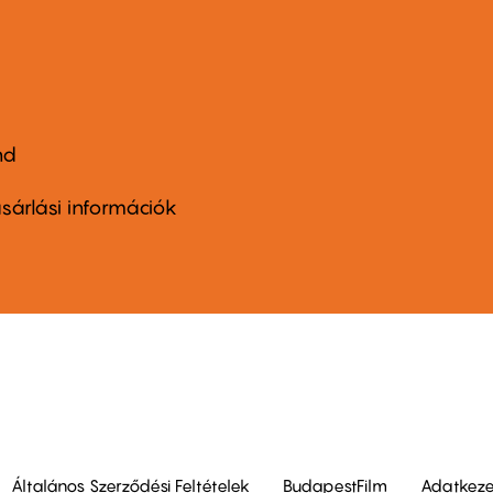
nd
ter
nu
sárlási információk
ond
Általános Szerződési Feltételek
BudapestFilm
Adatkezel