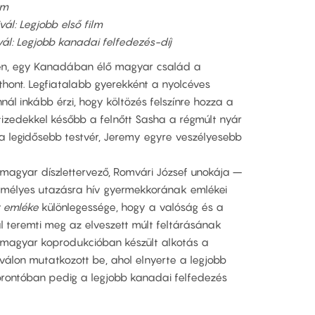
lm
vál: Legjobb első film
vál: Legjobb kanadai felfedezés-díj
én, egy Kanadában élő magyar család a
tthont. Legfiatalabb gyerekként a nyolcéves
ál inkább érzi, hogy költözés felszínre hozza a
Évtizedekkel később a felnőtt Sasha a régmúlt nyár
i a legidősebb testvér, Jeremy egyre veszélyesebb
agyar díszlettervező, Romvári József unokája –
zemélyes utazásra hív gyermekkorának emlékei
r emléke
különlegessége, hogy a valóság és a
l teremti meg az elveszett múlt feltárásának
-magyar koprodukcióban készült alkotás a
iválon mutatkozott be, ahol elnyerte a legjobb
 Torontóban pedig a legjobb kanadai felfedezés