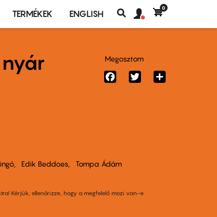
0
Felhasználó
Felhasználói
TERMÉKEK
ENGLISH
fiók
Keresés
fiók
menü
menüje
 nyár
Megosztom
Facebook
Twitter
Share
ringó
Edik Beddoes
Tompa Ádám
tra! Kérjük, ellenőrizze, hogy a megfelelő mozi van-e