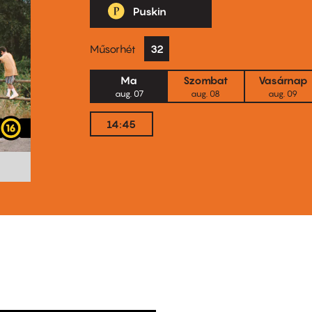
Puskin
Műsorhét
32
Ma
Szombat
Vasárnap
aug. 07
aug. 08
aug. 09
14:45