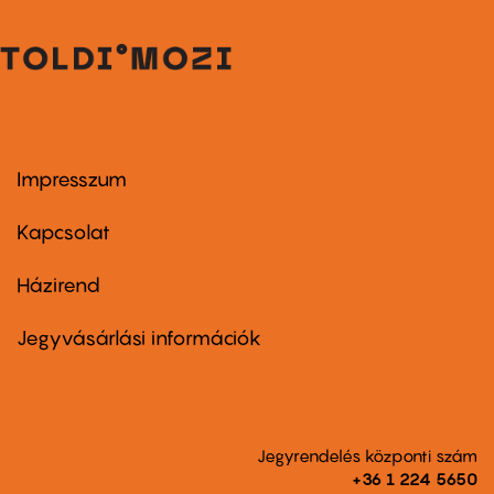
Impresszum
Footer
menu
first
Kapcsolat
Házirend
Footer
menu
second
Jegyvásárlási információk
Jegyrendelés központi szám
+36 1 224 5650