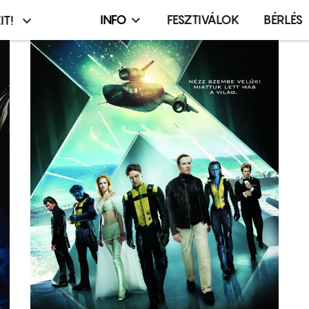
INFO
FESZTIVÁLOK
BÉRLÉS
IT!
Infó,
asztó
esemény,
terembérlés
menü