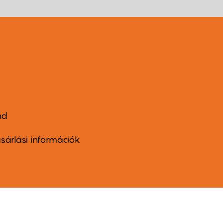
nd
ter
nu
sárlási információk
ond