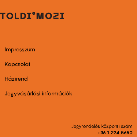
Impresszum
Footer
menu
first
Kapcsolat
Házirend
Footer
menu
second
Jegyvásárlási információk
Jegyrendelés központi szám
+36 1 224 5650