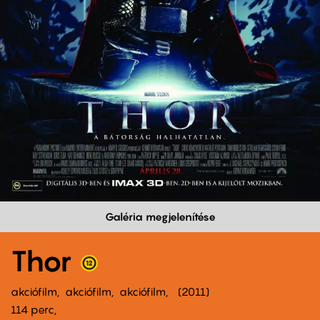
Galéria megjelenítése
Thor
akciófilm
akciófilm
akciófilm
2011
114 perc,