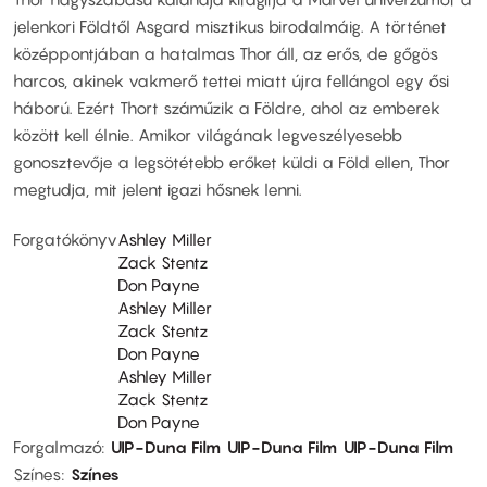
jelenkori Földtől Asgard misztikus birodalmáig. A történet
középpontjában a hatalmas Thor áll, az erős, de gőgös
harcos, akinek vakmerő tettei miatt újra fellángol egy ősi
háború. Ezért Thort száműzik a Földre, ahol az emberek
között kell élnie. Amikor világának legveszélyesebb
gonosztevője a legsötétebb erőket küldi a Föld ellen, Thor
megtudja, mit jelent igazi hősnek lenni.
Forgatókönyv
Ashley Miller
Zack Stentz
Don Payne
Ashley Miller
Zack Stentz
Don Payne
Ashley Miller
Zack Stentz
Don Payne
Forgalmazó
UIP-Duna Film
UIP-Duna Film
UIP-Duna Film
Színes
Színes