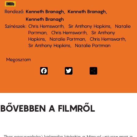
Rendező
Kenneth Branagh
Kenneth Branagh
Kenneth Branagh
Színészek
Chris Hemsworth
Sir Anthony Hopkins
Natalie
Portman
Chris Hemsworth
Sir Anthony
Hopkins
Natalie Portman
Chris Hemsworth
Sir Anthony Hopkins
Natalie Portman
Megosztom
Facebook
Twitter
Share
BŐVEBBEN A FILMRŐL
Thor nagyszabású kalandja kitágítja a Marvel univerzumot a