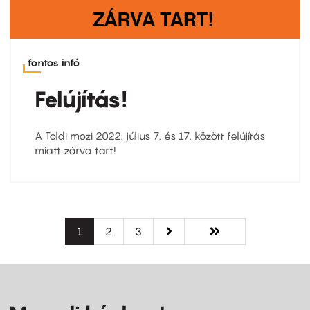
fontos infó
Felújítás!
A Toldi mozi 2022. július 7. és 17. között felújítás
miatt zárva tart!
Oldalszámozás
Jelenlegi
1
Oldal
2
Oldal
3
Következő
››
Utolsó
Utolsó »
oldal
oldal
oldal