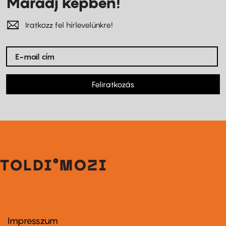
Maradj képben!
Iratkozz fel hírlevelünkre!
Feliratkozás
Impresszum
Footer