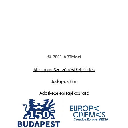
© 2011 ARTMozi
Footer
other
links
Általános Szerződési Feltételek
BudapestFilm
Adatkezelési tájékoztató