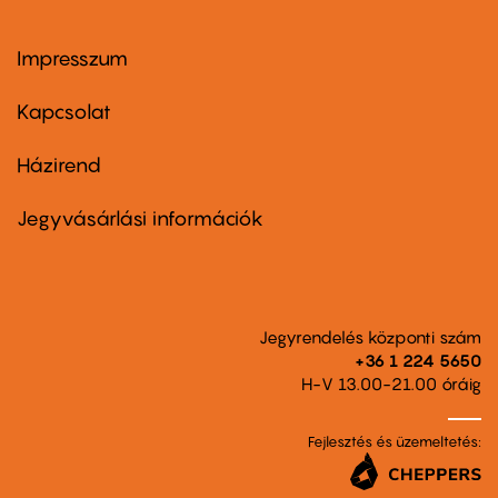
Impresszum
Footer
menu
first
Kapcsolat
Házirend
Footer
menu
second
Jegyvásárlási információk
Jegyrendelés központi szám
+36 1 224 5650
H-V 13.00-21.00 óráig
Fejlesztés és üzemeltetés: