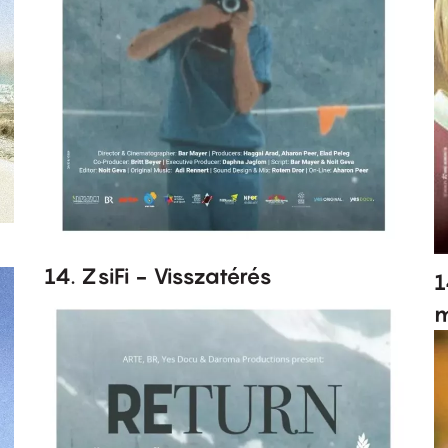
14. ZsiFi - Visszatérés
1
m