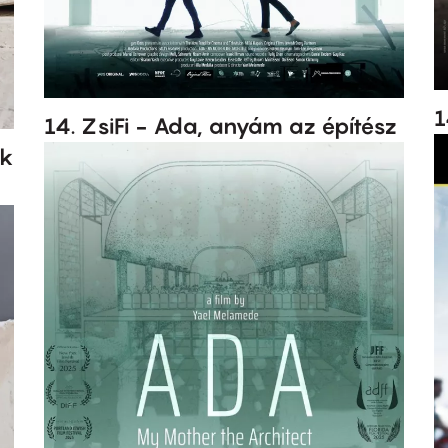
1
14. ZsiFi - Ada, anyám az építész
ok