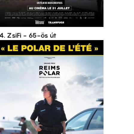
4. ZsiFi - 65-ös út