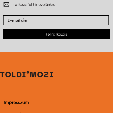
Iratkozz fel hírlevelünkre!
Feliratkozás
Impresszum
Footer
menu
first