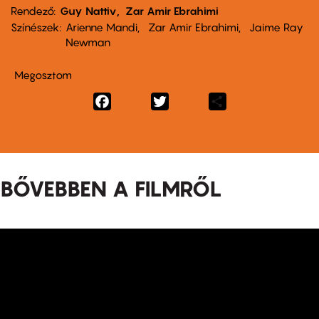
Rendező
Guy Nattiv
Zar Amir Ebrahimi
Színészek
Arienne Mandi
Zar Amir Ebrahimi
Jaime Ray
Newman
Megosztom
Facebook
Twitter
Share
BŐVEBBEN A FILMRŐL