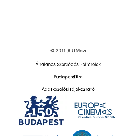
© 2011 ARTMozi
Footer
other
links
Általános Szerződési Feltételek
BudapestFilm
Adatkezelési tájékoztató