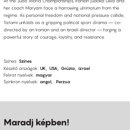
At the Judo World Championships, Iranian judoka Leila and
her coach Maryam face a harrowing ultimatum from the
regime. As personal freedom and national pressure collide,
Tatami unfolds as a gripping political sport drama — co-
directed by an Iranian and an Israeli director — forging a
powerful story of courage, loyalty, and resistance.
Színes
Színes
Készítő országok
UK
USA
Grúzia
izrael
Felirat nyelvek
magyar
Szinkron nyelvek
angol
Perzsa
Maradj képben!