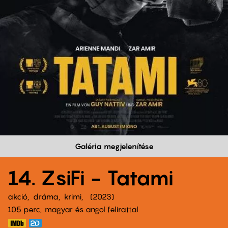
Galéria megjelenítése
14. ZsiFi - Tatami
akció
dráma
krimi
2023
105 perc,
magyar és angol felirattal