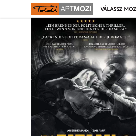
VÁLASSZ MOZ
Mozivál
Ugrás
menü
a
tartalomra