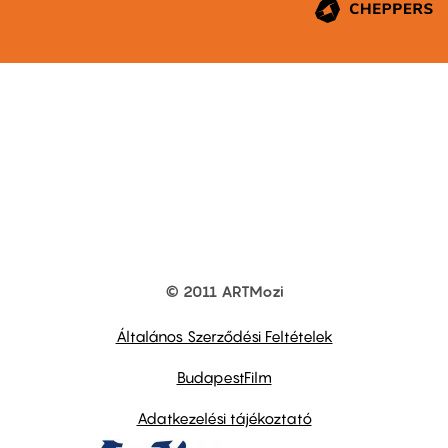
© 2011 ARTMozi
Footer
other
links
Általános Szerződési Feltételek
BudapestFilm
Adatkezelési tájékoztató