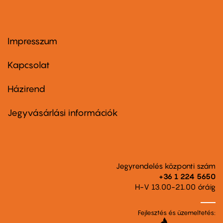
Impresszum
Footer
menu
first
Kapcsolat
Házirend
Footer
menu
second
Jegyvásárlási információk
Jegyrendelés központi szám
+36 1 224 5650
H-V 13.00-21.00 óráig
Fejlesztés és üzemeltetés: