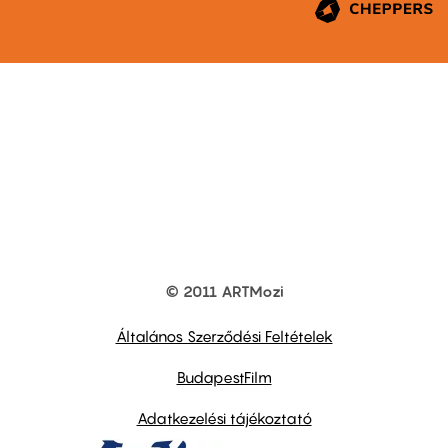
© 2011 ARTMozi
Footer
other
links
Általános Szerződési Feltételek
BudapestFilm
Adatkezelési tájékoztató