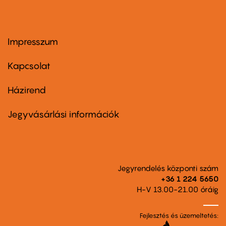
Impresszum
Footer
menu
first
Kapcsolat
Házirend
Footer
menu
second
Jegyvásárlási információk
Jegyrendelés központi szám
+36 1 224 5650
H-V 13.00-21.00 óráig
Fejlesztés és üzemeltetés: