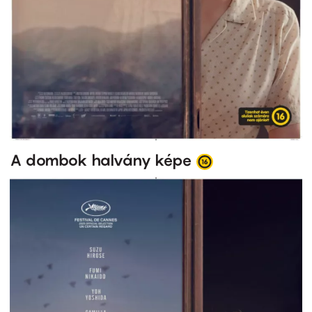
A dombok halvány képe