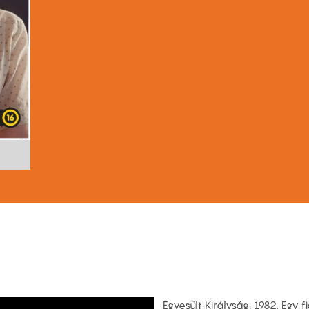
Egyesült Királyság, 1982. Egy f