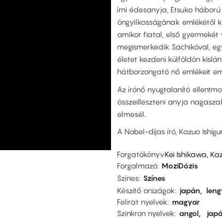
írni édesanyja, Etsuko háború
öngyilkosságának emlékétől kí
amikor fiatal, első gyermekét
megismerkedik Sachikóval, egy 
életet kezdeni külföldön kislá
hátborzongató nő emlékeit em
Az írónő nyugtalanító ellentm
összeilleszteni anyja nagaszak
elmesél..
A Nobel-díjas író, Kazuo Ishi
Forgatókönyv
Kei Ishikawa, Kaz
Forgalmazó
MoziDózis
Színes
Színes
Készítő országok
japán
leng
Felirat nyelvek
magyar
Szinkron nyelvek
angol
jap