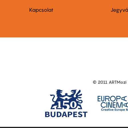
Footer
Foo
menu
me
Kapcsolat
Jegyvá
first
sec
© 2011 ARTMozi
Footer
other
links