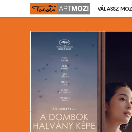
VÁLASSZ MOZ
Mozivál
Ugrás
menü
a
tartalomra