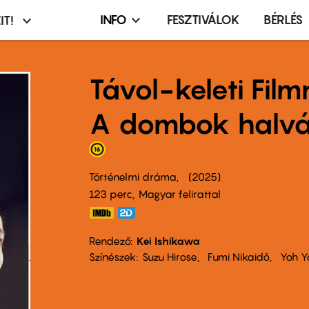
INFO
FESZTIVÁLOK
BÉRLÉS
IT!
Infó,
asztó
esemény,
terembérlés
Távol-keleti Fil
menü
A dombok halv
Történelmi dráma
2025
123 perc,
Magyar felirattal
Rendező
Kei Ishikawa
Színészek
Suzu Hirose
Fumi Nikaidô
Yoh Y