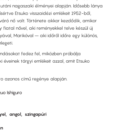
 utáni nagaszaki élményei alapján. Idősebb lánya
sértve Etsuko visszaidézi emlékeit 1952-ből,
 váró nő volt. Története akkor kezdődik, amikor
fiatal nővel, aki reményekkel telve készül új
nyával, Marikóval – aki időről időre egy különös,
legeti.
ondásokat fedez fel, miközben próbálja
i éveinek tárgyi emlékeit azzal, amit Etsuko
guro azonos című regénye alapján.
uo Ishiguro
yel
angol
szingapúri
án