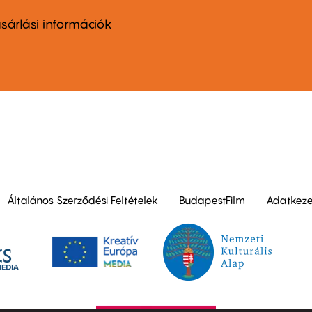
ter
nu
sárlási információk
ond
Általános Szerződési Feltételek
BudapestFilm
Adatkezel