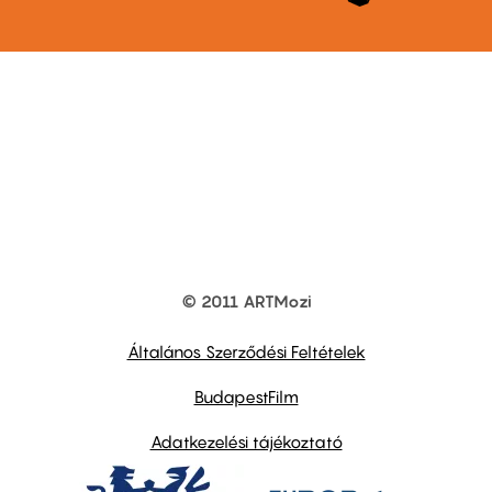
© 2011 ARTMozi
Footer
other
links
Általános Szerződési Feltételek
BudapestFilm
Adatkezelési tájékoztató