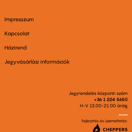
Impresszum
Footer
menu
first
Kapcsolat
Házirend
Footer
menu
second
Jegyvásárlási információk
Jegyrendelés központi szám
+36 1 224 5650
H-V 13.00-21.00 óráig
Fejlesztés és üzemeltetés: