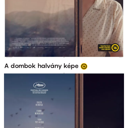
A dombok halvány képe