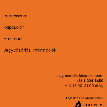
Impresszum
Footer
menu
first
Kapcsolat
Házirend
Footer
menu
second
Jegyvásárlási információk
Jegyrendelés központi szám
+36 1 224 5650
H-V 13.00-21.00 óráig
Fejlesztés és üzemeltetés: