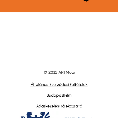
© 2011 ARTMozi
Footer
other
links
Általános Szerződési Feltételek
BudapestFilm
Adatkezelési tájékoztató