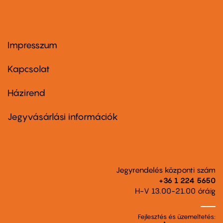
Impresszum
Footer
menu
first
Kapcsolat
Házirend
Footer
menu
second
Jegyvásárlási információk
Jegyrendelés központi szám
+36 1 224 5650
H-V 13.00-21.00 óráig
Fejlesztés és üzemeltetés: