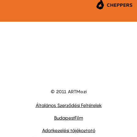
© 2011 ARTMozi
Footer
other
links
Általános Szerződési Feltételek
BudapestFilm
Adatkezelési tájékoztató