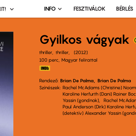
INFO
FESZTIVÁLOK
BÉRLÉS
IT!
Infó,
asztó
esemény,
terembérlés
Gyilkos vágyak
menü
thriller
thriller
2012
100 perc,
Magyar felirattal
Rendező
Brian De Palma
Brian De Palma
Színészek
Rachel McAdams (Christine) Noomi
Karoline Herfurth (Dani) Rainer Boc
Yassin (gondnok)
Rachel McAdams
Paul Anderson (Dirk) Karoline Herfu
(detektív) Alexander Yassin (gond