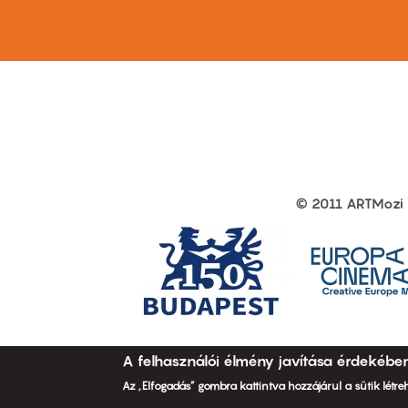
first
sec
© 2011 ARTMozi
Footer
other
links
A felhasználói élmény javítása érdekébe
Az „Elfogadás” gombra kattintva hozzájárul a sütik létr