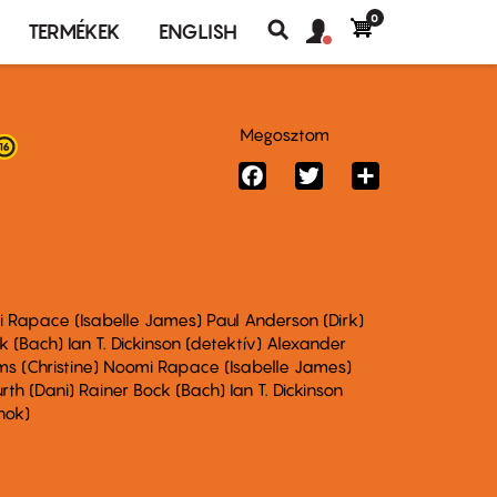
0
Felhasználó
Felhasználói
TERMÉKEK
ENGLISH
fiók
Keresés
fiók
menü
menüje
Megosztom
Facebook
Twitter
Share
 Rapace (Isabelle James) Paul Anderson (Dirk)
k (Bach) Ian T. Dickinson (detektív) Alexander
 (Christine) Noomi Rapace (Isabelle James)
rth (Dani) Rainer Bock (Bach) Ian T. Dickinson
nok)