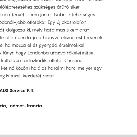
előléptetéséhez szükséges átütő siker
ná tervét - nem jön el. Isabelle tehetséges
obbnál-jobb ötleteket. Egy új okostelefon
t dolgozza ki, mely hatalmas sikert arat
elle ötletében látja a hiányzó elismerést tervének
kel halmozza el és gyengéd érzelmekkel,
iv lányt, hogy Londonba utazva tökéletesítse
ülföldön tartózkodik, ötletét Christine
 két nő közötti halálos hatalmi harc, melyet egy
g is tüzel, kezdetét veszi.
ADS Service Kft.
cia
német-francia