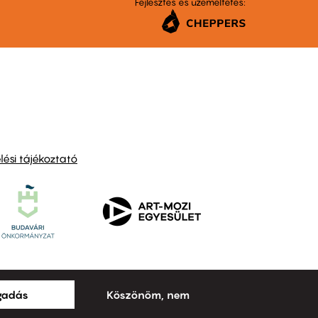
Fejlesztés és üzemeltetés:
ési tájékoztató
ogadás
Köszönöm, nem