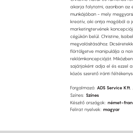
akarja folytatni, azonban az 
munkájában - mely meggyorsíta
kreatív, aki ontja magából a j
marketingtervének koncepciójá
cégükön belül. Christine, Isab
megvalósításához. Dicséretek
flörtölgetve manipulálja a na
reklámkoncepcióját. Miközben k
sajátjaként adja el és ezzel a
közös szerető iránti féltékenysé
Forgalmazó
ADS Service Kft.
Színes
Színes
Készítő országok
német-fran
Felirat nyelvek
magyar