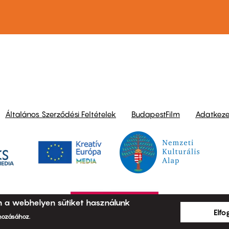
ond
Általános Szerződési Feltételek
BudapestFilm
Adatkezel
n a webhelyen sütiket használunk
Elf
ehozásához.