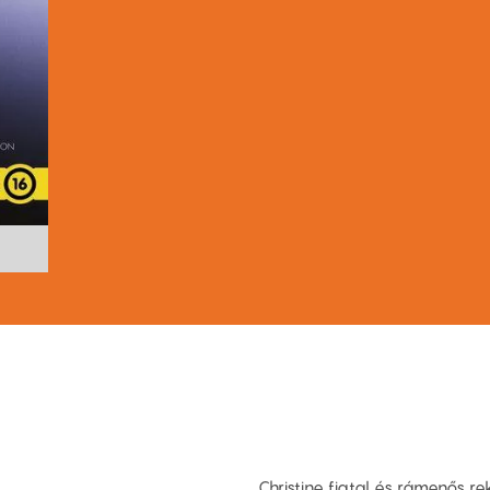
Christine fiatal és rámenős r