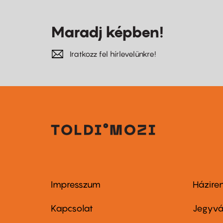
Maradj képben!
Iratkozz fel hírlevelünkre!
Impresszum
Házire
Footer
Foo
menu
me
Kapcsolat
Jegyvá