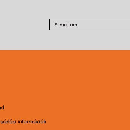
nd
ter
nu
sárlási információk