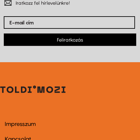
Iratkozz fel hírlevelünkre!
Feliratkozás
Impresszum
Footer
menu
first
Kapcsolat