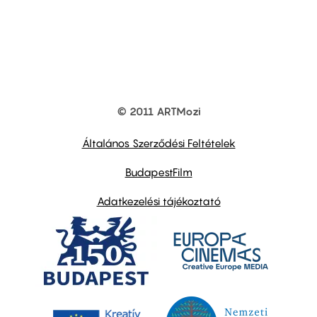
© 2011 ARTMozi
Footer
other
links
Általános Szerződési Feltételek
BudapestFilm
Adatkezelési tájékoztató