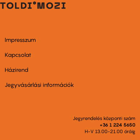
Impresszum
Footer
menu
first
Kapcsolat
Házirend
Footer
menu
second
Jegyvásárlási információk
Jegyrendelés központi szám
+36 1 224 5650
H-V 13.00-21.00 óráig