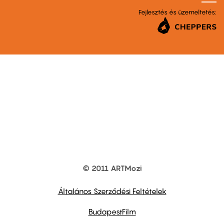
Fejlesztés és üzemeltetés:
© 2011 ARTMozi
Footer
other
links
Általános Szerződési Feltételek
BudapestFilm