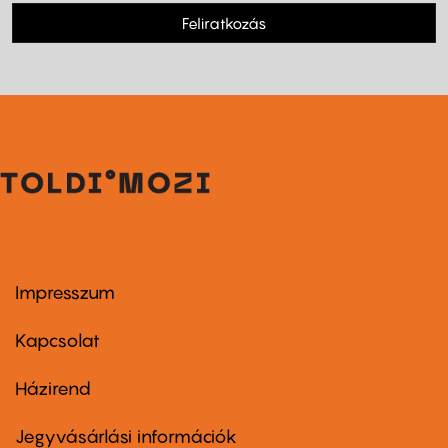
Feliratkozás
Impresszum
Footer
menu
first
Kapcsolat
Házirend
Footer
menu
second
Jegyvásárlási információk