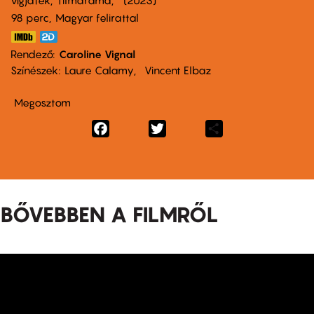
vígjáték
filmdráma
2023
98 perc,
Magyar felirattal
Rendező
Caroline Vignal
Színészek
Laure Calamy
Vincent Elbaz
Megosztom
Facebook
Twitter
Share
BŐVEBBEN A FILMRŐL