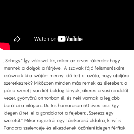
„Sehogy.” Így válaszol Iris, mikor az orvos rákérdez hogy
mennek a dolgok a férjével. A szavak fájó felismerésként
csúsznak ki a száján: mennyi idő telt el azóta, hogy utoljára
szeretkeztek? Miközben minden más remek az életében: a
párja szereti, van két boldog lányuk, sikeres orvosi rendelőt
vezet, gyönyörű otthonban él, és neki vannak a legjobb
barátai a világon… De Iris hamarosan 50 éves lesz. Egy
idegen ülteti el a gondolatot a fejében: „Szerezz egy
szeretőt.” Mikor regisztrál egy társkereső oldalra, kinyílik
Pandora szelencéje és elkezdenek özönleni idegen férfiak