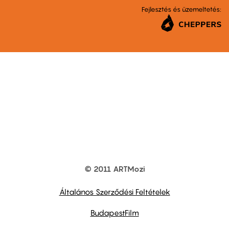
Fejlesztés és üzemeltetés:
© 2011 ARTMozi
Footer
other
links
Általános Szerződési Feltételek
BudapestFilm