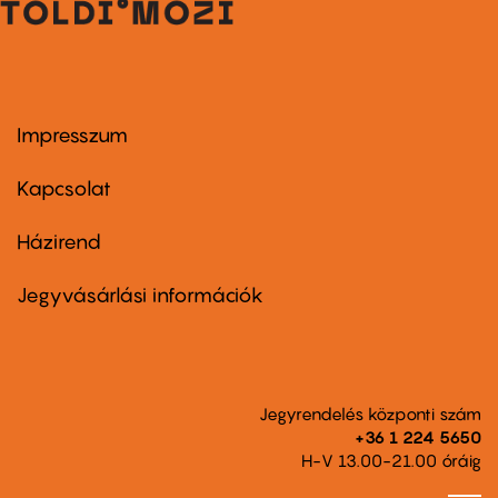
Impresszum
Footer
menu
first
Kapcsolat
Házirend
Footer
menu
second
Jegyvásárlási információk
Jegyrendelés központi szám
+36 1 224 5650
H-V 13.00-21.00 óráig