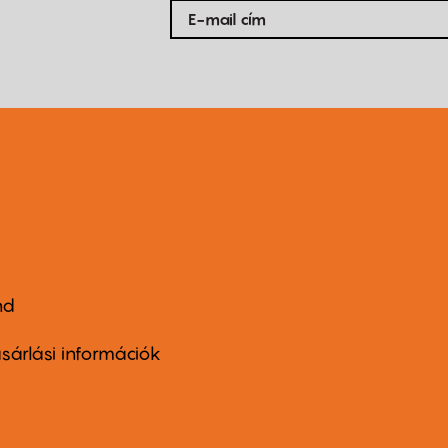
nd
ter
nu
sárlási információk
ond