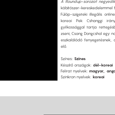
A Roundup-sorozat negyedi
kábítószer-kereskedelemmel 
Fülöp-szigeteki illegális onl
koreai Pek Cshanggi irán
gyilkossággal tartja rettegé
zseni, Csang Dongcshol egy n
eszkalálódó fenyegetésnek, 
elő.
Színes
Színes
Készítő országok
dél-koreai
Felirat nyelvek
magyar
ango
Szinkron nyelvek
koreai