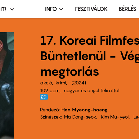
INFO
FESZTIVÁLOK
BÉRLÉS
IT!
Infó,
asztó
esemény,
terembérlés
17. Koreai Filmfes
menü
Büntetlenül - Vé
megtorlás
akció
krimi
2024
109 perc,
magyar és angol felirattal
Rendező
Heo Myeong-haeng
Színészek
Ma Dong-seok
Kim Mu-yeol
Le