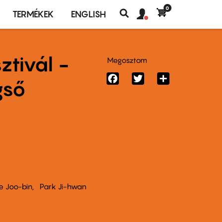
0
Felhasználó
Felhasználói
TERMÉKEK
ENGLISH
fiók
Keresés
fiók
menü
menüje
ztivál -
Megosztom
Facebook
Twitter
Share
gső
e Joo-bin
Park Ji-hwan