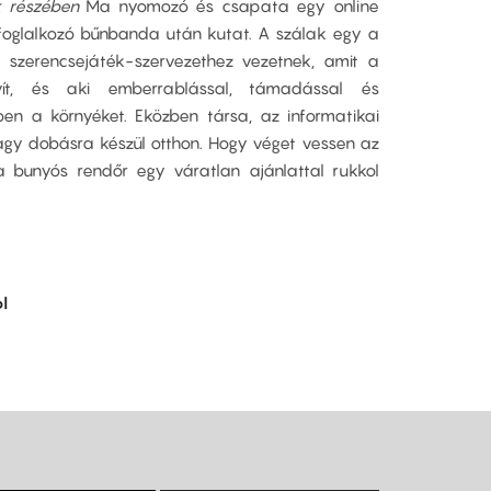
k részében
Ma nyomozó és csapata egy online
foglalkozó bűnbanda után kutat. A szálak egy a
ine szerencsejáték-szervezethez vezetnek, amit a
yít, és aki emberrablással, támadással és
sben a környéket. Eközben társa, az informatikai
agy dobásra készül otthon. Hogy véget vessen az
a bunyós rendőr egy váratlan ajánlattal rukkol
l