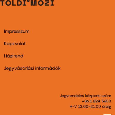
Impresszum
Footer
menu
first
Kapcsolat
Házirend
Footer
menu
second
Jegyvásárlási információk
Jegyrendelés központi szám
+36 1 224 5650
H-V 13.00-21.00 óráig