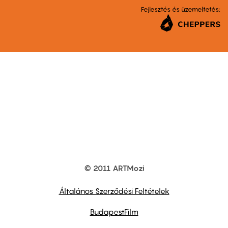
Fejlesztés és üzemeltetés:
© 2011 ARTMozi
Footer
other
links
Általános Szerződési Feltételek
BudapestFilm