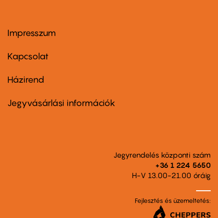
Impresszum
Footer
menu
first
Kapcsolat
Házirend
Footer
menu
second
Jegyvásárlási információk
Jegyrendelés központi szám
+36 1 224 5650
H-V 13.00-21.00 óráig
Fejlesztés és üzemeltetés: