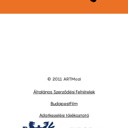
© 2011 ARTMozi
Footer
other
links
Általános Szerződési Feltételek
BudapestFilm
Adatkezelési tájékoztató