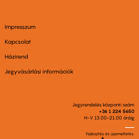
Impresszum
Footer
menu
first
Kapcsolat
Házirend
Footer
menu
second
Jegyvásárlási információk
Jegyrendelés központi szám
+36 1 224 5650
H-V 13.00-21.00 óráig
Fejlesztés és üzemeltetés: