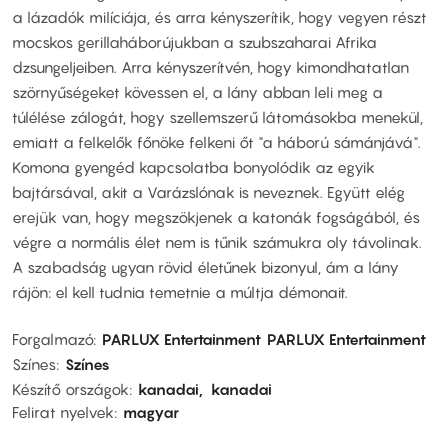
a lázadók milíciája, és arra kényszerítik, hogy vegyen részt
mocskos gerillaháborújukban a szubszaharai Afrika
dzsungeljeiben. Arra kényszerítvén, hogy kimondhatatlan
szörnyűségeket kövessen el, a lány abban leli meg a
túlélése zálogát, hogy szellemszerű látomásokba menekül,
emiatt a felkelők főnöke felkeni őt "a háború sámánjává".
Komona gyengéd kapcsolatba bonyolódik az egyik
bajtársával, akit a Varázslónak is neveznek. Együtt elég
erejük van, hogy megszökjenek a katonák fogságából, és
végre a normális élet nem is tűnik számukra oly távolinak.
A szabadság ugyan rövid életűnek bizonyul, ám a lány
rájön: el kell tudnia temetnie a múltja démonait.
Forgalmazó
PARLUX Entertainment
PARLUX Entertainment
Színes
Színes
Készítő országok
kanadai
kanadai
Felirat nyelvek
magyar