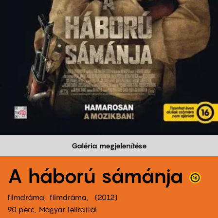
Galéria megjelenítése
A háború sámánja
filmdráma
filmdráma
2012
90 perc,
Magyar felirattal