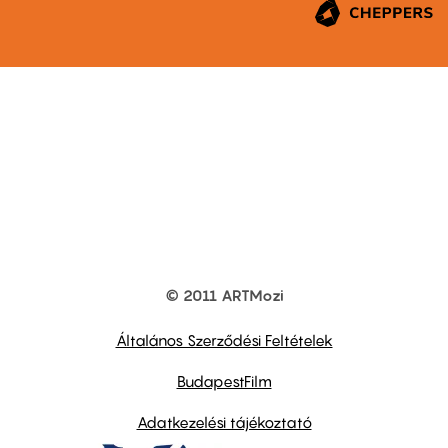
© 2011 ARTMozi
Footer
other
links
Általános Szerződési Feltételek
BudapestFilm
Adatkezelési tájékoztató