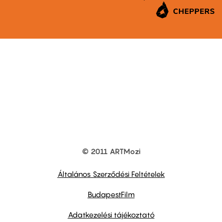
© 2011 ARTMozi
Footer
other
links
Általános Szerződési Feltételek
BudapestFilm
Adatkezelési tájékoztató