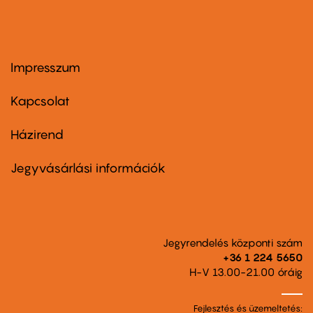
Impresszum
Footer
menu
first
Kapcsolat
Házirend
Footer
menu
second
Jegyvásárlási információk
Jegyrendelés központi szám
+36 1 224 5650
H-V 13.00-21.00 óráig
Fejlesztés és üzemeltetés: