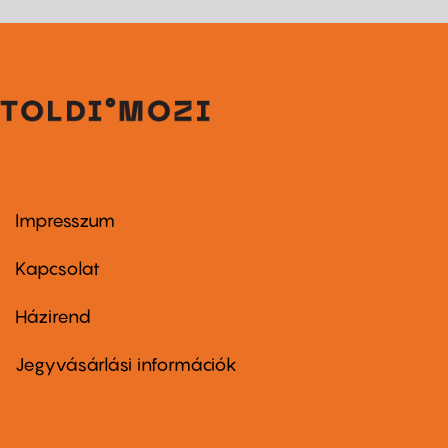
Impresszum
Footer
menu
first
Kapcsolat
Házirend
Footer
menu
second
Jegyvásárlási információk