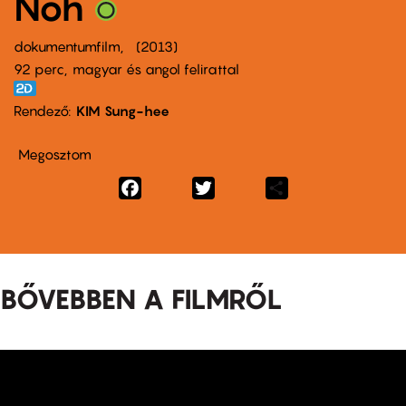
Noh
dokumentumfilm
2013
92 perc,
magyar és angol felirattal
Rendező
KIM Sung-hee
Megosztom
Facebook
Twitter
Share
BŐVEBBEN A FILMRŐL