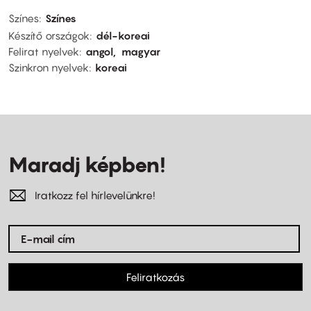
Színes
Színes
Készítő országok
dél-koreai
Felirat nyelvek
angol
magyar
Szinkron nyelvek
koreai
Maradj képben!
Iratkozz fel hírlevelünkre!
Feliratkozás