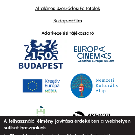
other
links
Általános Szerződési Feltételek
BudapestFilm
Adatkezelési tájékoztató
A felhasználói élmény javítása érdekében a webhelyen
sütiket használunk