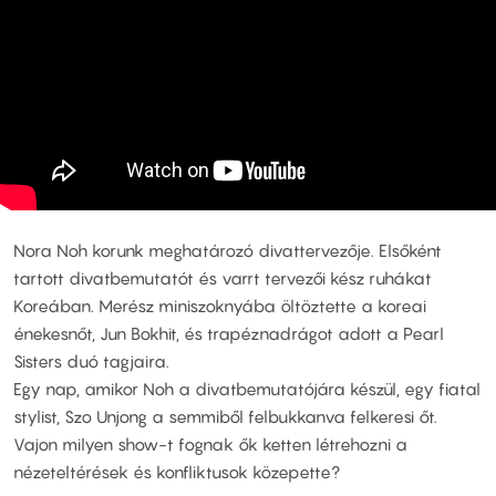
Nora Noh korunk meghatározó divattervezője. Elsőként
tartott divatbemutatót és varrt tervezői kész ruhákat
Koreában. Merész miniszoknyába öltöztette a koreai
énekesnőt, Jun Bokhit, és trapéznadrágot adott a Pearl
Sisters duó tagjaira.
Egy nap, amikor Noh a divatbemutatójára készül, egy fiatal
stylist, Szo Unjong a semmiből felbukkanva felkeresi őt.
Vajon milyen show-t fognak ők ketten létrehozni a
nézeteltérések és konfliktusok közepette?