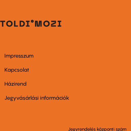
Impresszum
Footer
menu
first
Kapcsolat
Házirend
Footer
menu
second
Jegyvásárlási információk
Jegyrendelés központi szám