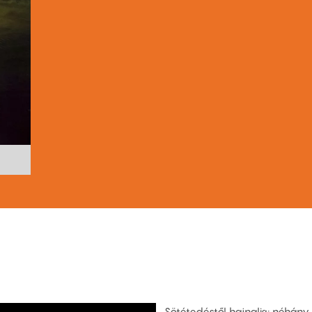
Sötétedéstől hajnalig: néhány