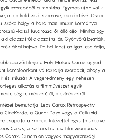
egyik szerepéből a másikba. Egymás után válik
vé, majd koldussá, szörnnyé, családfővé. Oscar
sú, szőke hölgy a hatalmas limuzin kormánya
resztül-kasul fuvarozza őt álló éjjel. Mintha egy
 aki áldozatról áldozatra jár. Gyönyörű bestiák,
erők által hajtva. De hol lehet az igazi családja,
sebb szerzői filmje a Holy Motors. Carax egyedi
ant kaméleonként változtatja szerepeit, ahogy a
ait és stílusát. A végeredmény egy nehezen
lönleges alkotás a filmművészet egyik
 mesterség természetéről, a színészetről.
Intézet bemutatja: Leos Carax Retrospektív
a CineKorda, a Queer Days vagy a Celluloid
che csapata a Francia Intézettel együttműködve
Leos Carax, a kortárs francia film zsenijének
eos Carax: Ez nem én vagyok magyarországi