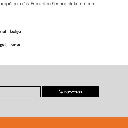
propóján, a 15. Frankofón Filmnapok keretében.
met
belga
gol
kínai
Feliratkozás