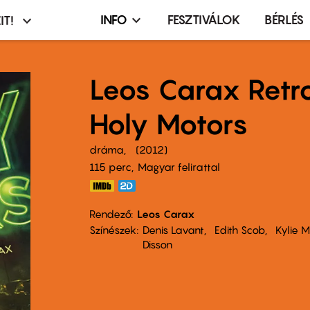
INFO
FESZTIVÁLOK
BÉRLÉS
IT!
Infó,
asztó
esemény,
terembérlés
Leos Carax Retr
menü
Holy Motors
dráma
2012
115 perc,
Magyar felirattal
Rendező
Leos Carax
Színészek
Denis Lavant
Edith Scob
Kylie 
Disson