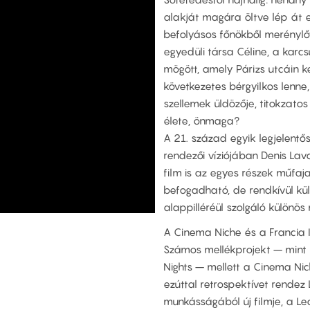
alakját magára öltve lép át 
befolyásos főnökből merénylő
egyedüli társa Céline, a karc
mögött, amely Párizs utcáin ke
következetes bérgyilkos lenne,
szellemek üldözője, titokzatos 
élete, önmaga?
A 21. század egyik legjelentő
rendezői víziójában Denis Lav
film is az egyes részek műfaj
befogadható, de rendkívül kü
alappilléréül szolgáló különös
A Cinema Niche és a Francia 
Számos mellékprojekt – mint 
Nights – mellett a Cinema Ni
ezúttal retrospektívet rendez 
munkásságából új filmje, a L