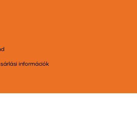
nd
ter
nu
sárlási információk
ond