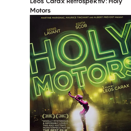
Leos Carax Retrospektív: Holy
Motors