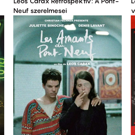
Leos Carax Retrospektív: A Pont-
L
Neuf szerelmesei
v