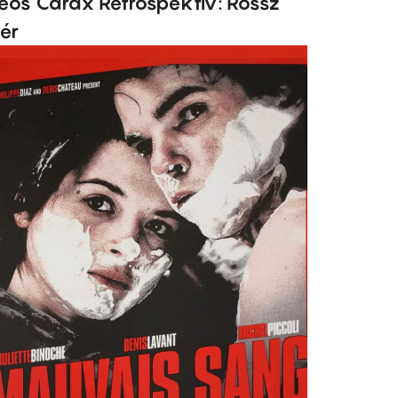
eos Carax Retrospektív: Rossz
ér