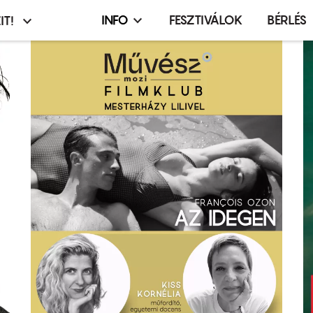
INFO
FESZTIVÁLOK
BÉRLÉS
IT!
Infó,
asztó
esemény,
terembérlés
menü