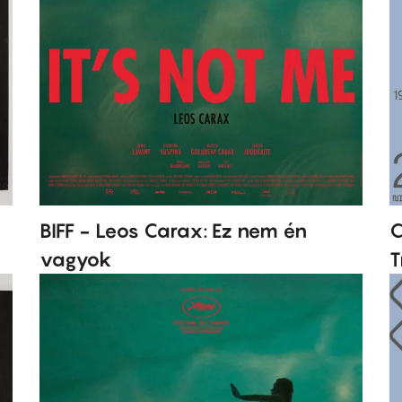
BIFF - Leos Carax: Ez nem én
C
vagyok
T