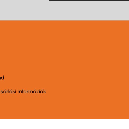
nd
ter
nu
sárlási információk
ond