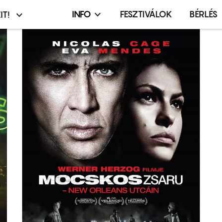
INFO
FESZTIVÁLOK
BÉRLÉS
IT!
Infó,
asztó
esemény,
terembérlés
menü