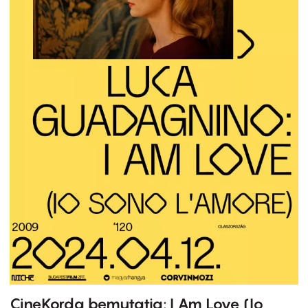
CineKorda bemutatja: I Am Love (Io