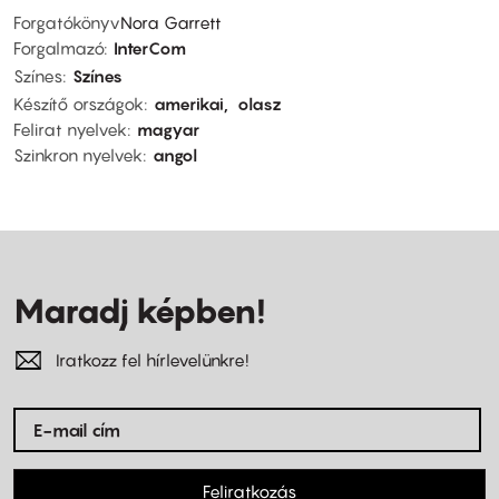
Forgatókönyv
Nora Garrett
Forgalmazó
InterCom
Színes
Színes
Készítő országok
amerikai
olasz
Felirat nyelvek
magyar
Szinkron nyelvek
angol
Maradj képben!
Iratkozz fel hírlevelünkre!
Feliratkozás