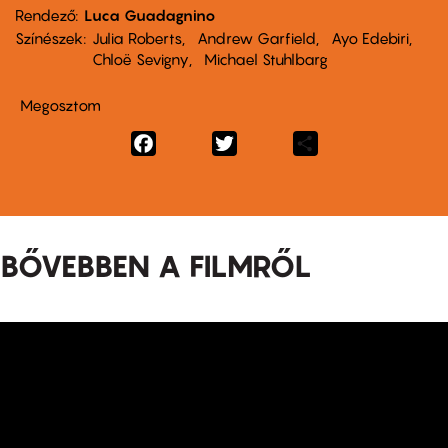
Rendező
Luca Guadagnino
Színészek
Julia Roberts
Andrew Garfield
Ayo Edebiri
Chloë Sevigny
Michael Stuhlbarg
Megosztom
Facebook
Twitter
Share
BŐVEBBEN A FILMRŐL