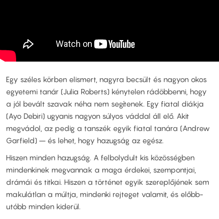
Egy széles körben elismert, nagyra becsült és nagyon okos
egyetemi tanár (Julia Roberts) kénytelen rádöbbenni, hogy
a jól bevált szavak néha nem segítenek. Egy fiatal diákja
(Ayo Debiri) ugyanis nagyon súlyos váddal áll elő. Akit
megvádol, az pedig a tanszék egyik fiatal tanára (Andrew
Garfield) – és lehet, hogy hazugság az egész.
Hiszen minden hazugság. A felbolydult kis közösségben
mindenkinek megvannak a maga érdekei, szempontjai,
drámái és titkai. Hiszen a történet egyik szereplőjének sem
makulátlan a múltja, mindenki rejteget valamit, és előbb-
utóbb minden kiderül.