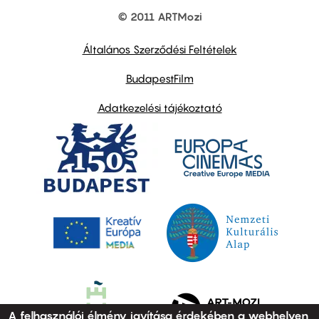
© 2011 ARTMozi
Footer
other
links
Általános Szerződési Feltételek
BudapestFilm
Adatkezelési tájékoztató
A felhasználói élmény javítása érdekében a webhelyen