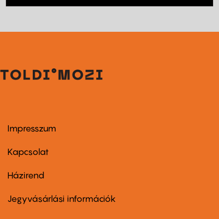
Impresszum
Footer
menu
first
Kapcsolat
Házirend
Footer
menu
second
Jegyvásárlási információk