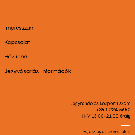
Impresszum
Footer
menu
first
Kapcsolat
Házirend
Footer
menu
second
Jegyvásárlási információk
Jegyrendelés központi szám
+36 1 224 5650
H-V 13.00-21.00 óráig
Fejlesztés és üzemeltetés: