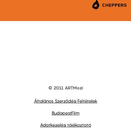
© 2011 ARTMozi
Footer
other
links
Általános Szerződési Feltételek
BudapestFilm
Adatkezelési tájékoztató